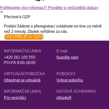
Potřebujete více informací? Projděte si nejčastější dotazy
Přechod k OZP
Podání žádosti o přeregistraci zvládnete on-line za méně
než 2 minuty. Zbytek vyřídíme za vás.
CHCI PŘEJÍT K OZP
INFORMAČNÍ LINKA
E-mail
+420 261 105 555
Napište nám
PO-PÁ 8:00-18:00
VIRTUÁLNÍ POBOČKA
POBOČKY
Objednat se virtuálně
Vybrat pobočku
INFORMAČNÍ LINKA
DATOVÁ SCHRÁNKA
Pro neslyšící
q9iadw9