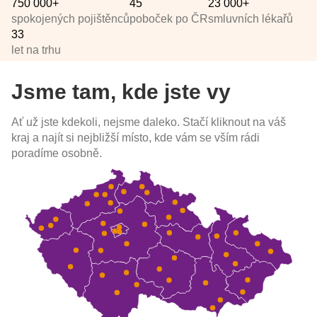
750 000+
45
23 000+
spokojených pojištěnců
poboček po ČR
smluvních lékařů
33
let na trhu
Jsme tam, kde jste vy
Ať už jste kdekoli, nejsme daleko. Stačí kliknout na váš
kraj a najít si nejbližší místo, kde vám se vším rádi
poradíme osobně.