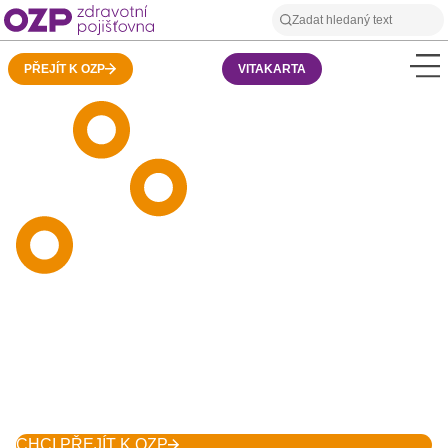
PŘEJÍT K OZP
VITAKARTA
Zdravotní pojišťovna
OZP
Péče o to nejcennější, co máme
CHCI PŘEJÍT K OZP