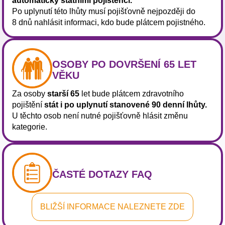
automaticky státními pojištěnci.
Po uplynutí této lhůty musí pojišťovně nejpozději do
8 dnů nahlásit informaci, kdo bude plátcem pojistného.
OSOBY PO DOVRŠENÍ 65 LET
VĚKU
Za osoby
starší 65
let bude plátcem zdravotního
pojištění
stát i po uplynutí stanovené 90 denní lhůty.
U těchto osob není nutné pojišťovně hlásit změnu
kategorie.
ČASTÉ DOTAZY FAQ
BLIŽŠÍ INFORMACE NALEZNETE ZDE