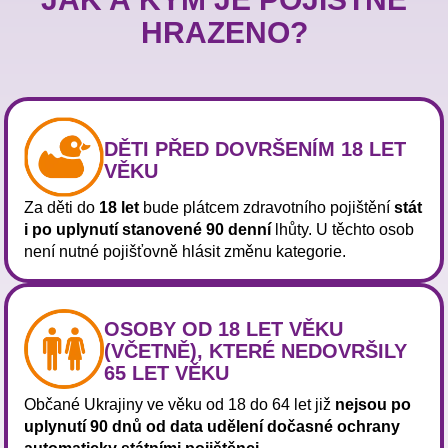
HRAZENO?
DĚTI PŘED DOVRŠENÍM 18 LET
VĚKU
Za děti do
18 let
bude plátcem zdravotního pojištění
stát
i po uplynutí stanovené 90 denní
lhůty. U těchto osob
není nutné pojišťovně hlásit změnu kategorie.
OSOBY OD 18 LET VĚKU
(VČETNĚ), KTERÉ NEDOVRŠILY
65 LET VĚKU
Občané Ukrajiny ve věku od 18 do 64 let již
nejsou po
uplynutí 90 dnů od data udělení dočasné ochrany