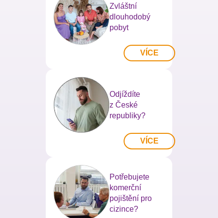
Zvláštní
dlouhodobý
pobyt
VÍCE
Odjíždíte
z České
republiky?
VÍCE
Potřebujete
komerční
pojištění pro
cizince?