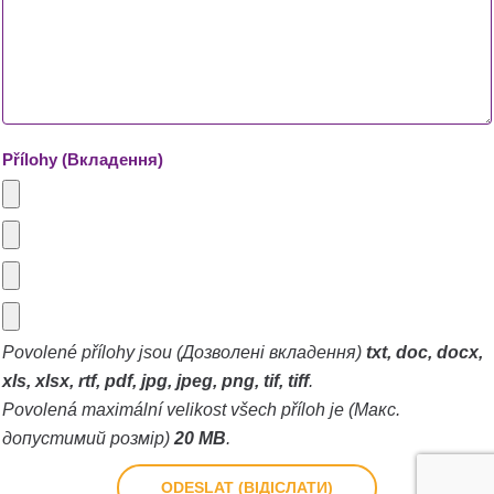
Přílohy (Вкладення)
Povolené přílohy jsou (Дозволені вкладення)
txt, doc, docx,
xls, xlsx, rtf, pdf, jpg, jpeg, png, tif, tiff
.
Povolená maximální velikost všech příloh je (Макс.
допустимий розмір)
20 MB
.