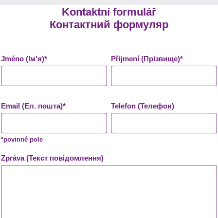
Kontaktní formulář
Контактний формуляр
Jméno (Ім’я)*
Přijmení (Прізвище)*
Email (Ел. пошта)*
Telefon (Телефон)
*povinné pole
Zpráva (Текст повідомлення)