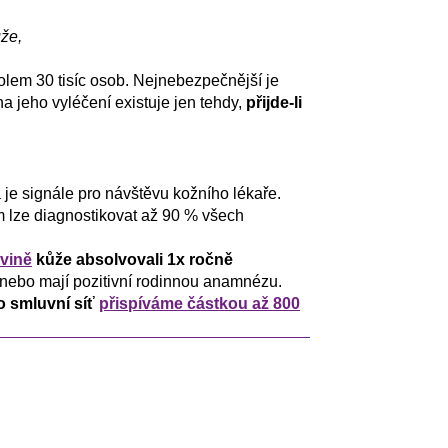
že,
lem 30 tisíc osob. Nejnebezpečnější je
a jeho vyléčení existuje jen tehdy,
přijde-li
e signále pro návštěvu kožního lékaře.
ím lze diagnostikovat až 90 % všech
vině
kůže absolvovali 1x ročně
, nebo mají pozitivní rodinnou anamnézu.
o smluvní síť
přispíváme částkou až 800