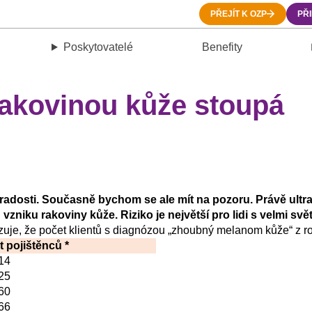
PŘEJÍT K OZP
PŘ
Poskytovatelé
Benefity
 rakovinou kůže stoupá
radosti. Současně bychom se ale mít na pozoru. Právě ultrafi
zniku rakoviny kůže. Riziko je největší pro lidi s velmi svět
zuje, že počet klientů s diagnózou „zhoubný melanom kůže“ z ro
t pojištěnců *
14
25
60
66