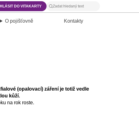
IHLÁSIT DO VITAKARTY
O pojišťovně
Kontakty
alové (opalovací) záření je totiž vedle
lou kůží.
ku na rok roste.