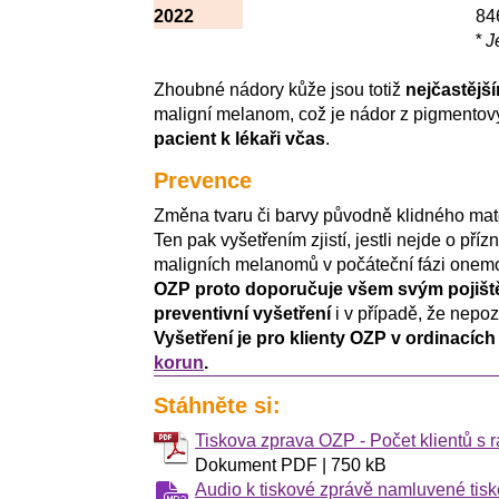
2022
84
* 
Zhoubné nádory kůže jsou totiž
nejčastějš
maligní melanom, což je nádor z pigmentovýc
pacient k lékaři včas
.
Prevence
Změna tvaru či barvy původně klidného ma
Ten pak vyšetřením zjistí, jestli nejde o p
maligních melanomů v počáteční fázi onem
OZP proto doporučuje všem svým pojišt
preventivní vyšetření
i v případě, že nepoz
Vyšetření je pro klienty OZP v ordinacíc
korun
.
Stáhněte si:
Tiskova zprava OZP - Počet klientů s 
Dokument PDF | 750 kB
Audio k tiskové zprávě namluvené ti