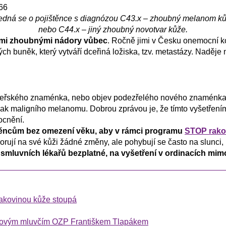
66
Jedná se o pojištěnce s diagnózou C43.x – zhoubný melanom ků
nebo C44.x – jiný zhoubný novotvar kůže.
ími zhoubnými nádory vůbec
. Ročně jimi v Česku onemocní ko
h buněk, který vytváří dceřiná ložiska, tzv. metastázy. Naděje n
teřského znaménka, nebo objev podezřelého nového znaménka j
říznak maligního melanomu. Dobrou zprávou je, že tímto vyšetřen
ocnění.
ěncům bez omezení věku, aby v rámci programu
STOP rako
orují na své kůži žádné změny, ale pohybují se často na slunci
h smluvních lékařů bezplatné, na vyšetření v ordinacích mim
rakovinou kůže stoupá
skovým mluvčím OZP Františkem Tlapákem