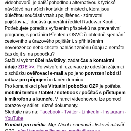
videohovorů, je další pohodlnou alternativou k fyzické
návštěvě na našich kontaktních místech, která jsou
důležitou součástí vztahu pojištěnec - zdravotní
pojišťovna," dodává generální ředitel Radovan Kouřil.
Potřebujete poradit s vyřízením příspěvků na preventivní
programy, s podáním Přehledu OSVČ či ohledně sjednání
cestovního a úrazového pojištění, s přihlášením
novorozence nebo chcete nahlásit změnu údajů a nemáte
čas dojít si na pobočku?
Stačí si vybrat
účel návštěvy
, zadat
čas a kontaktní
údaje
ZDE >>
. Po vytvoření rezervace je odeslán zájemci
o schůzku
ověřovací e-mail
a po jeho
potvrzení obdrží
odkaz pro připojení
v daném termínu.
Pro komunikaci přes
Virtuální pobočku OZP
je potřeba
mobilní telefon / tablet / notebook / počítač s přístupem
k mikrofonu a kameře
. V rámci videohovoru lze pomocí
obrazovky sdílet i různé dokumenty.
Sledujte nás na:
Facebook
-
Twitter
-
LinkedIn
-
Instagram
-
YouTube
.
Kontakt pro média:
Mgr. Nicol Lenertová - tisková mluvčí