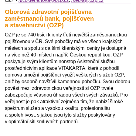
OZP -
nicol.lenertova@ozp.cz
,
media@ozp.cz
Oborová zdravotní pojišťovna
zaměstnanců bank, pojišťoven
a stavebnictví (OZP)
OZP je se 740 tisíci klienty třetí největší zaměstnaneckou
pojišťovnou v ČR. Své pobočky má ve všech krajských
městech a spolu s dalšími klientskými centry je dostupná
na více než 40 místech napříč Českou republikou. OZP
poskytuje svým klientům nonstop Asistenční službu
prostřednictvím aplikace VITAKARTA, která z pohodlí
domova umožní pojištěnci využít veškerých služeb OZP,
aniž by osobně navštívil kamennou pobočku. Svou dobrou
pověst mezi zdravotnickou veřejností si OZP trvale
zabezpečuje včasnou úhradou všech svých závazků. Pro
veřejnost je pak atraktivní zejména tím, že nabízí široké
spektrum služeb a vysokou kvalitu, profesionalitu
a spolehlivost, s jakou jsou tyto služby poskytovány
v optimální síti smluvních partnerů.