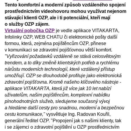
Tento komfortní a moderní způsob vzdáleného spojení
prostřednictvím videohovoru mohou využívat nejenom
stávající klienti OZP, ale i ti potenciální, kteří mají
o služby OZP zájem.
Virtuální pobočka OZP
je vedle aplikace VITAKARTA,
Infolinky OZP, WEB CHATU či elektronické pošty další
formou, která, zejména pojištěncům OZP, přinese
v komunikaci se zdravotní pojišťovnou větší komfort.
"Vyřizování požadavků vzdáleně se stává celosvětovým
trendem, a to díky změně klientských potřeb a rychlému
nárůstu moderních technologií, které vzdálený přístup
umožňují. OZP se dlouhodobě profiluje jako elektronická
zdravotní pojišťovna. Kromě našeho klíčového nástroje -
aplikace VITAKARTA, která již více jak 10 let nabízí
uživatelům, našim pojištěncům, komplexní nabídku
plnohodnotných služeb, sledujeme současný vývoj
a hledáme další cesty pro snadnou, moderní a bezpečnou
cestu komunikace,"
vysvětluje Ing. Radovan Kouřil,
generální ředitel OZP. "Propojení jak s našimi klienty, tak
i se zájemci o zdravotní pojištění u OZP prostřednictvím