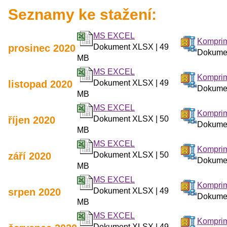
Seznamy ke stažení:
MS EXCEL
Komprim
prosinec 2020
Dokument XLSX | 49
Dokumen
MB
MS EXCEL
Komprim
listopad 2020
Dokument XLSX | 49
Dokumen
MB
MS EXCEL
Komprim
říjen 2020
Dokument XLSX | 50
Dokumen
MB
MS EXCEL
Komprim
září 2020
Dokument XLSX | 50
Dokumen
MB
MS EXCEL
Komprim
srpen 2020
Dokument XLSX | 49
Dokumen
MB
MS EXCEL
Komprim
Dokument XLSX | 49