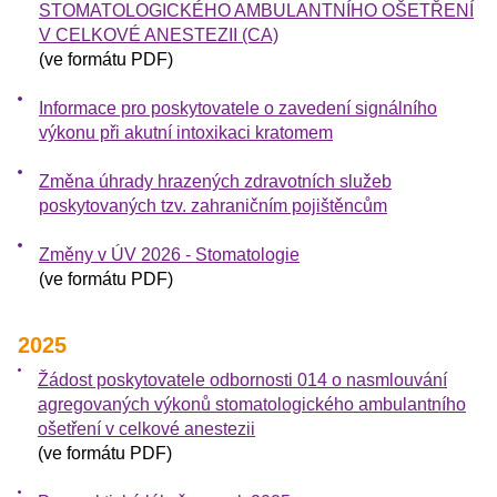
STOMATOLOGICKÉHO AMBULANTNÍHO OŠETŘENÍ
V CELKOVÉ ANESTEZII (CA)
(ve formátu PDF)
Informace pro poskytovatele o zavedení signálního
výkonu při akutní intoxikaci kratomem
Změna úhrady hrazených zdravotních služeb
poskytovaných tzv. zahraničním pojištěncům
Změny v ÚV 2026 - Stomatologie
(ve formátu PDF)
2025
Žádost poskytovatele odbornosti 014 o nasmlouvání
agregovaných výkonů stomatologického ambulantního
ošetření v celkové anestezii
(ve formátu PDF)