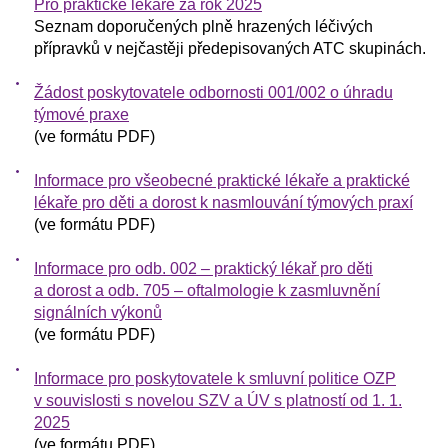
Pro praktické lékaře za rok 2025
Seznam doporučených plně hrazených léčivých
přípravků v nejčastěji předepisovaných ATC skupinách.
Žádost poskytovatele odbornosti 001/002 o úhradu
týmové praxe
(ve formátu PDF)
Informace pro všeobecné praktické lékaře a praktické
lékaře pro děti a dorost k nasmlouvání týmových praxí
(ve formátu PDF)
Informace pro odb. 002 – praktický lékař pro děti
a dorost a odb. 705 – oftalmologie k zasmluvnění
signálních výkonů
(ve formátu PDF)
Informace pro poskytovatele k smluvní politice OZP
v souvislosti s novelou SZV a ÚV s platností od 1. 1.
2025
(ve formátu PDF)