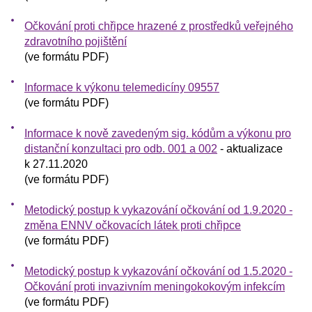
Očkování proti chřipce hrazené z prostředků veřejného
zdravotního pojištění
(ve formátu PDF)
Informace k výkonu telemedicíny 09557
(ve formátu PDF)
Informace k nově zavedeným sig. kódům a výkonu pro
distanční konzultaci pro odb. 001 a 002
- aktualizace
k 27.11.2020
(ve formátu PDF)
Metodický postup k vykazování očkování od 1.9.2020 -
změna ENNV očkovacích látek proti chřipce
(ve formátu PDF)
Metodický postup k vykazování očkování od 1.5.2020 -
Očkování proti invazivním meningokokovým infekcím
(ve formátu PDF)