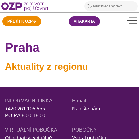
PŘEJÍT K OZP
VITAKARTA
Praha
Aktuality z regionu
INFORMAČNÍ LINKA
E-mail
+420 261 105 555
Napište nám
PO-PÁ 8:00-18:00
VIRTUÁLNÍ POBOČKA
POBOČKY
Objednat se virtuálně
Vybrat pobočku