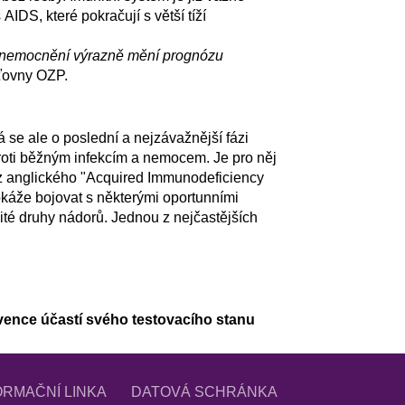
IDS, které pokračují s větší tíží
ch onemocnění výrazně mění prognózu
ťovny OZP.
e ale o poslední a nejzávažnější fázi
 proti běžným infekcím a nemocem. Je pro něj
 z anglického "Acquired Immunodeficiency
káže bojovat s některými oportunními
čité druhy nádorů. Jednou z nejčastějších
evence účastí svého testovacího stanu
ORMAČNÍ LINKA
DATOVÁ SCHRÁNKA