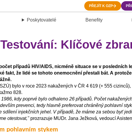
PŘEJÍT K OZP
PŘ
Poskytovatelé
Benefity
Testování: Klíčové zbra
počet případů HIV/AIDS, nicméně situace se v posledních let
aké fakt, že lidé se tohoto onemocnění přestali bát. A proto
ážně.
u (SZÚ) bylo v roce 2023 nakažených v ČR 4 619 (+ 555 cizinců
otažmo 828.
u 1986, kdy poprvé bylo odhaleno 26 případů. Počet nakažených
evším prevenci, tedy hlavně preferovat chráněný pohlavní styk.
je sdílení injekčních jehel. V případě, že máme za sebou byť jed
hme otestovat,"
prozrazuje MUDr. Jana Ježková, vedoucí Asistenč
ým pohlavním stykem