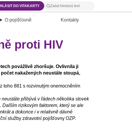
IHLÁSIT DO VITAKARTY
O pojišťovně
Kontakty
ně proti HIV
ech povážlivě zhoršuje. Ovlivnila ji
že počet nakažených neustále stoupá,
), z toho 881 s rozvinutým onemocněním
 neustále přibývá v řádech několika stovek
 Dalším rizikovým faktorem, který se ale
inkrát a dokonce i v relativně dávné
ní služby zdravotní pojišťovny OZP.