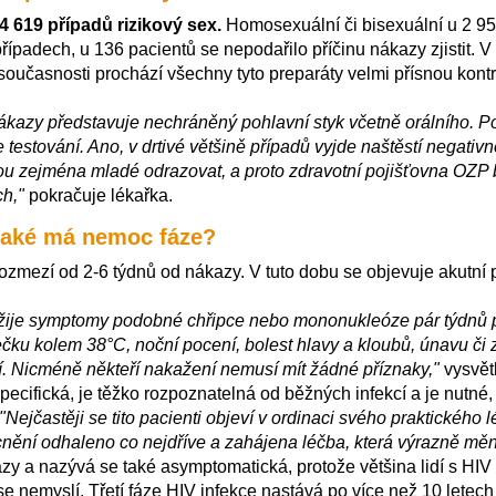
4 619 případů rizikový sex.
Homosexuální či bisexuální u 2 950
 případech, u 136 pacientů se nepodařilo příčinu nákazy zjistit. 
současnosti prochází všechny tyto preparáty velmi přísnou kont
o nákazy představuje nechráněný pohlavní styk včetně orálního. P
estování. Ano, v drtivé většině případů vyjde naštěstí negativně,
ou zejména mladé odrazovat, a proto zdravotní pojišťovna OZP 
ch,"
pokračuje lékařka.
 jaké má nemoc fáze?
ozmezí od 2-6 týdnů od nákazy. V tuto dobu se objevuje akutní p
žije symptomy podobné chřipce nebo mononukleóze pár týdnů po 
rečku kolem 38°C, noční pocení, bolest hlavy a kloubů, únavu či 
í. Nicméně někteří nakažení nemusí mít žádné příznaky,"
vysvět
pecifická, je těžko rozpoznatelná od běžných infekcí a je nutné,
"Nejčastěji se tito pacienti objeví v ordinaci svého praktického l
nění odhaleno co nejdříve a zahájena léčba, která výrazně měn
kazy a nazývá se také asymptomatická, protože většina lidí s HI
e nemyslí. Třetí fáze HIV infekce nastává po více než 10 letech 