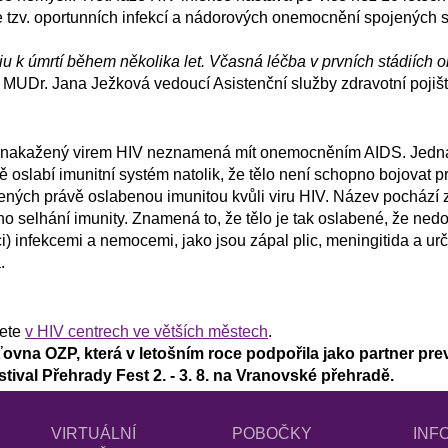
 tzv. oportunních infekcí a nádorových onemocnění spojených s A
ádiu k úmrtí během několika let. Včasná léčba v prvních stádií
MUDr. Jana Ježková vedoucí Asistenční služby zdravotní pojiš
t nakažený virem HIV neznamená mít onemocněním AIDS. Jedná s
zně oslabí imunitní systém natolik, že tělo není schopno bojovat
bených právě oslabenou imunitou kvůli viru HIV. Název pochází
selhání imunity. Znamená to, že tělo je tak oslabené, že nedo
ci) infekcemi a nemocemi, jako jsou zápal plic, meningitida a ur
.
žete
v HIV centrech ve větších městech
.
šťovna OZP, která v letošním roce podpořila jako partner pr
stival Přehrady Fest 2. - 3. 8. na Vranovské přehradě.
VIRTUÁLNÍ
POBOČKY
INF