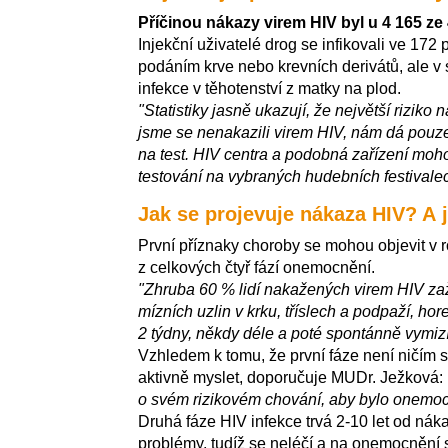
Příčinou nákazy virem HIV byl u 4 165 ze 
Injekční uživatelé drog se infikovali ve 172
podáním krve nebo krevních derivátů, ale v 
infekce v těhotenství z matky na plod.
"Statistiky jasně ukazují, že největší rizik
jsme se nenakazili virem HIV, nám dá pouze t
na test. HIV centra a podobná zařízení moh
testování na vybraných hudebních festivale
Jak se projevuje nákaza HIV? A
První příznaky choroby se mohou objevit v r
z celkových čtyř fází onemocnění.
"Zhruba 60 % lidí nakažených virem HIV za
mízních uzlin v krku, tříslech a podpaží, ho
2 týdny, někdy déle a poté spontánně vymiz
Vzhledem k tomu, že první fáze není ničím s
aktivně myslet, doporučuje MUDr. Ježková:
o svém rizikovém chování, aby bylo onemoc
Druhá fáze HIV infekce trvá 2-10 let od ná
problémy, tudíž se neléčí a na onemocnění s