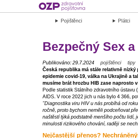
Pojištěnci
Plátci
Bezpečný Sex a 
Publikováno: 29.7.2024
pojištěnci
tipy
Česká republika má stále relativně nízký 
epidemie covid-19, válka na Ukrajině a t
musíme brát hrozbu HIB zase naprosto v
Podle statistik Státního zdravotního ústav
AIDS. V roce 2022 jich u nás bylo 4 366, p
"Diagnostika viru HIV u nás probíhá od rok
ročně, proto bychom neměli podceňovat před
naštěstí týká podstatně menšího počtu lidí, 
minulosti rizikového chování, raději se nec
Nejčastější přenos? Nechráněn