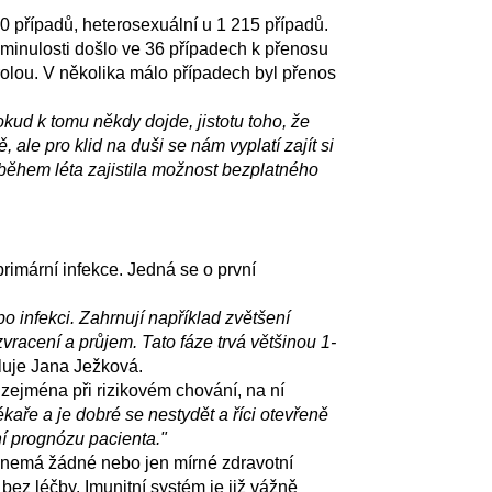
 případů, heterosexuální u 1 215 případů.
V minulosti došlo ve 36 případech k přenosu
rolou. V několika málo případech byl přenos
okud k tomu někdy dojde, jistotu toho, že
 ale pro klid na duši se nám vyplatí zajít si
během léta zajistila možnost bezplatného
rimární infekce. Jedná se o první
infekci. Zahrnují například zvětšení
zvracení a průjem. Tato fáze trvá většinou 1-
luje Jana Ježková.
 zejména při rizikovém chování, na ní
ékaře a je dobré se nestydět a říci otevřeně
í prognózu pacienta."
V nemá žádné nebo jen mírné zdravotní
bez léčby. Imunitní systém je již vážně