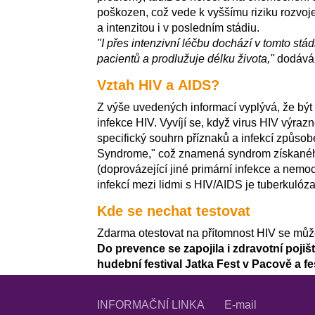
poškozen, což vede k vyššímu riziku rozvoje
a intenzitou i v posledním stádiu.
"I přes intenzivní léčbu dochází v tomto st
pacientů a prodlužuje délku života,"
dodává 
Vztah HIV a AIDS?
Z výše uvedených informací vyplývá, že bý
infekce HIV. Vyvíjí se, když virus HIV výra
specifický souhrn příznaků a infekcí způso
Syndrome," což znamená syndrom získaného 
(doprovázející jiné primární infekce a nemo
infekcí mezi lidmi s HIV/AIDS je tuberkulóza
Kde se nechat testovat
Zdarma otestovat na přítomnost HIV se mů
Do prevence se zapojila i zdravotní poji
hudební festival Jatka Fest v Pacově a fe
INFORMAČNÍ LINKA
E-mail