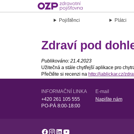
Pojištěnci
Plátci
Zdraví pod do
Publikováno: 21.4.2023
Užitečná a stále chytřejší aplikace pro chytr
Přečtěte si recenzi na
http://jablickar.cz/zd
INFORMAČNÍ LINKA
E-mail
+420 261 105 555
Napište nám
PO-PÁ 8:00-18:00