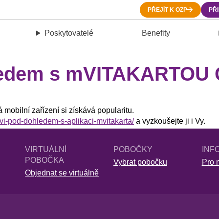
PŘEJÍT K OZP
PŘ
Poskytovatelé
Benefity
hledem s mVITAKARTOU
á mobilní zařízení si získává popularitu.
ravi-pod-dohledem-s-aplikaci-mvitakarta/
a vyzkoušejte ji i Vy.
VIRTUÁLNÍ
POBOČKY
INF
POBOČKA
Vybrat pobočku
Pro n
Objednat se virtuálně