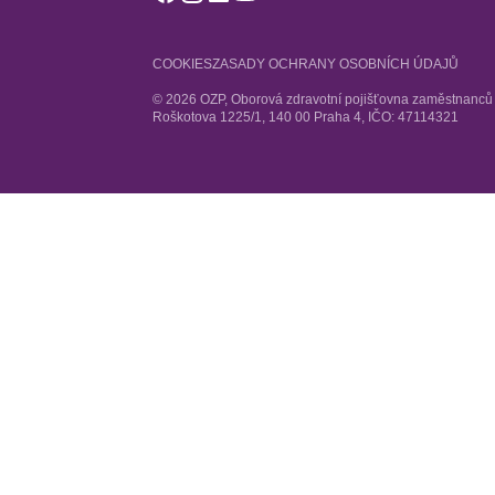
COOKIES
ZASADY OCHRANY OSOBNÍCH ÚDAJŮ
© 2026 OZP, Oborová zdravotní pojišťovna zaměstnanců b
Roškotova 1225/1, 140 00 Praha 4, IČO: 47114321