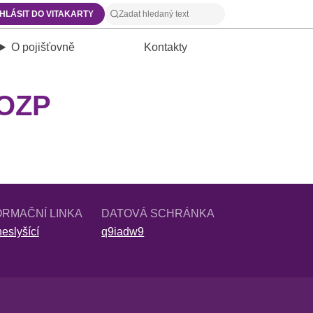
IHLÁSIT DO VITAKARTY
O pojišťovně
Kontakty
 OZP
ORMAČNÍ LINKA
DATOVÁ SCHRÁNKA
eslyšící
q9iadw9