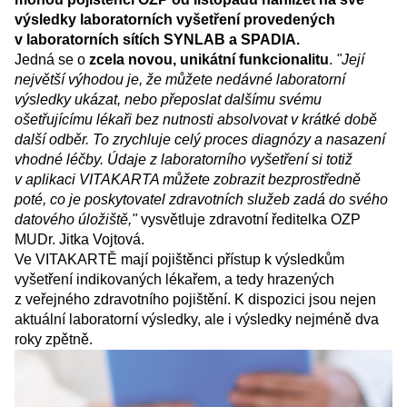
výsledky laboratorních vyšetření provedených
v laboratorních sítích SYNLAB a SPADIA.
Jedná se o
zcela novou, unikátní funkcionalitu
.
"Její
největší výhodou je, že můžete nedávné laboratorní
výsledky ukázat, nebo přeposlat dalšímu svému
ošetřujícímu lékaři bez nutnosti absolvovat v krátké době
další odběr. To zrychluje celý proces diagnózy a nasazení
vhodné léčby. Údaje z laboratorního vyšetření si totiž
v aplikaci VITAKARTA můžete zobrazit bezprostředně
poté, co je poskytovatel zdravotních služeb zadá do svého
datového úložiště,"
vysvětluje zdravotní ředitelka OZP
MUDr. Jitka Vojtová.
Ve VITAKARTĚ mají pojištěnci přístup k výsledkům
vyšetření indikovaných lékařem, a tedy hrazených
z veřejného zdravotního pojištění. K dispozici jsou nejen
aktuální laboratorní výsledky, ale i výsledky nejméně dva
roky zpětně.