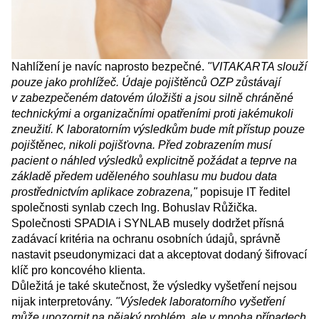
Nahlížení je navíc naprosto bezpečné.
"VITAKARTA slouží
pouze jako prohlížeč. Údaje pojištěnců OZP zůstávají
v zabezpečeném datovém úložišti a jsou silně chráněné
technickými a organizačními opatřeními proti jakémukoli
zneužití. K laboratorním výsledkům bude mít přístup pouze
pojištěnec, nikoli pojišťovna. Před zobrazením musí
pacient o náhled výsledků explicitně požádat a teprve na
základě předem uděleného souhlasu mu budou data
prostřednictvím aplikace zobrazena,"
popisuje IT ředitel
společnosti synlab czech Ing. Bohuslav Růžička.
Společnosti SPADIA i SYNLAB musely dodržet přísná
zadávací kritéria na ochranu osobních údajů, správně
nastavit pseudonymizaci dat a akceptovat dodaný šifrovací
klíč pro koncového klienta.
Důležitá je také skutečnost, že výsledky vyšetření nejsou
nijak interpretovány.
"Výsledek laboratorního vyšetření
může upozornit na nějaký problém, ale v mnoha případech