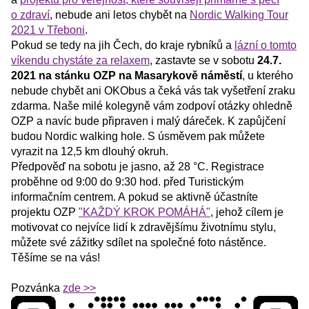
o zdraví
, nebude ani letos chybět na
Nordic Walking Tour
2021 v Třeboni
.
Pokud se tedy na jih Čech, do kraje rybníků a
lázní o tomto
víkendu chystáte za relaxem
, zastavte se v sobotu
24.7.
2021 na stánku OZP na Masarykově náměstí
, u kterého
nebude chybět ani OKObus a čeká vás tak vyšetření zraku
zdarma. Naše milé kolegyně vám zodpoví otázky ohledně
OZP a navíc bude připraven i malý dáreček. K zapůjčení
budou Nordic walking hole. S úsměvem pak můžete
vyrazit na 12,5 km dlouhý okruh.
Předpověď na sobotu je jasno, až 28 °C. Registrace
proběhne od 9:00 do 9:30 hod. před Turistickým
informačním centrem. A pokud se aktivně účastníte
projektu OZP
"KAŽDÝ KROK POMÁHÁ"
, jehož cílem je
motivovat co nejvíce lidí k zdravějšímu životnímu stylu,
můžete své zážitky sdílet na společné foto nástěnce.
Těšíme se na vás!
Pozvánka
zde >>