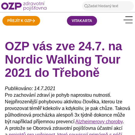
PŘEJÍT K OZP
VITAKARTA
OZP vás zve 24.7. na
Nordic Walking Tour
2021 do Třeboně
Publikováno: 14.7.2021
Pro zachování zdraví je pohyb naprostou nutností.
Nejpřirozenější pohybovou aktivitou člověka, kterou lze
provozovat téměř kdekoliv a kdykoliv, je pak chůze. Taková
půlhodinová procházka alespoň 3x týdně dokonce může
být například příjemnou prevencí
Alzheimerovy choroby
.
A protože se Oborová zdravotní pojišťovna účastní akcí
a
projektů pro veřejnost, které souvisejí primárně s péčí