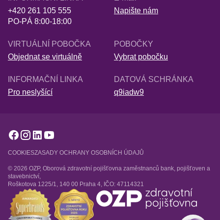
+420 261 105 555
Napište nám
PO-PÁ 8:00-18:00
VIRTUÁLNÍ POBOČKA
POBOČKY
Objednat se virtuálně
Vybrat pobočku
INFORMAČNÍ LINKA
DATOVÁ SCHRÁNKA
Pro neslyšící
q9iadw9
COOKIES
ZASADY OCHRANY OSOBNÍCH ÚDAJŮ
© 2026 OZP, Oborová zdravotní pojišťovna zaměstnanců bank, pojišťoven a
stavebnictví,
Roškotova 1225/1, 140 00 Praha 4, IČO: 47114321