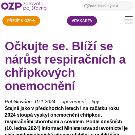
PŘEJÍT K OZP
VITAKARTA
Očkujte se. Blíží se
nárůst respiračních a
chřipkových
onemocnění
Publikováno: 10.1.2024
upozornění
tipy
Stejně jako v předchozích letech i na začátku roku
2024 stoupá výskyt onemocnění chřipkou,
respiračními chorobami a covidem. Podle dnešních
(10. ledna 2024) informací Ministerstva zdravotnictví je
sice epidemiologická situace stabilní, v nejbližších