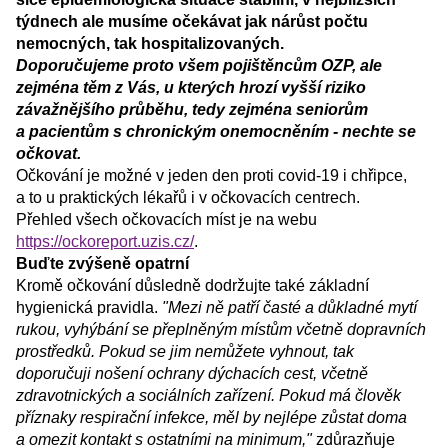
týdnech ale musíme očekávat jak nárůst počtu
nemocných, tak hospitalizovaných.
Doporučujeme proto všem pojištěncům OZP, ale
zejména těm z Vás, u kterých hrozí vyšší riziko
závažnějšího průběhu, tedy zejména seniorům
a pacientům s chronickým onemocněním - nechte se
očkovat.
Očkování je možné v jeden den proti covid-19 i chřipce,
a to u praktických lékařů i v očkovacích centrech.
Přehled všech očkovacích míst je na webu
https://ockoreport.uzis.cz/
.
Buďte zvýšeně opatrní
Kromě očkování důsledně dodržujte také základní
hygienická pravidla.
"Mezi ně patří časté a důkladné mytí
rukou, vyhýbání se přeplněným místům včetně dopravních
prostředků. Pokud se jim nemůžete vyhnout, tak
doporučuji nošení ochrany dýchacích cest, včetně
zdravotnických a sociálních zařízení. Pokud má člověk
příznaky respirační infekce, měl by nejlépe zůstat doma
a omezit kontakt s ostatními na minimum,"
zdůrazňuje