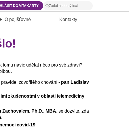
IHLÁSIT DO VITAKARTY
O pojišťovně
Kontakty
lo!
k tomu navíc udělat něco pro své zdraví?
olbou.
 pravidel zdvořilého chování -
pan Ladislav
ími zkušenostmi v oblasti telemedicíny
.
 Zachovalem, Ph.D., MBA
, se dozvíte, zda
n
.
 nemoci covid-19
.