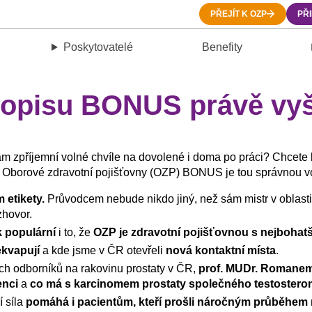
PŘEJÍT K OZP
PŘ
Poskytovatelé
Benefity
sopisu BONUS právě vyš
vám zpříjemní volné chvíle na dovolené i doma po práci? Chcete 
u Oborové zdravotní pojišťovny (OZP) BONUS je tou správnou v
 etikety.
Průvodcem nebude nikdo jiný, než sám mistr v oblasti
zhovor.
k populární
i to, že
OZP je zdravotní pojišťovnou s nejbohatš
ekvapují
a kde jsme v ČR otevřeli
nová kontaktní místa
.
ích odborníků na rakovinu prostaty v ČR,
prof. MUDr. Romanem
enci
a
co má s karcinomem prostaty společného testostero
í síla
pomáhá i pacientům, kteří prošli náročným průběhem