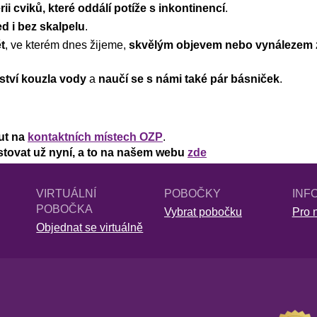
rii cviků, které oddálí potíže s inkontinencí
.
ed i bez skalpelu
.
t
, ve kterém dnes žijeme,
skvělým objevem nebo vynálezem 
ství kouzla vody
a
naučí se s námi také pár básniček
.
ut na
kontaktních místech OZP
.
stovat už nyní, a to na našem webu
zde
VIRTUÁLNÍ
POBOČKY
INF
POBOČKA
Vybrat pobočku
Pro n
Objednat se virtuálně