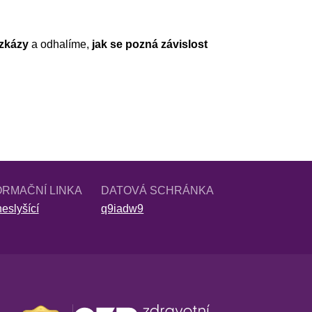
zkázy
a odhalíme,
jak se pozná závislost
ORMAČNÍ LINKA
DATOVÁ SCHRÁNKA
eslyšící
q9iadw9