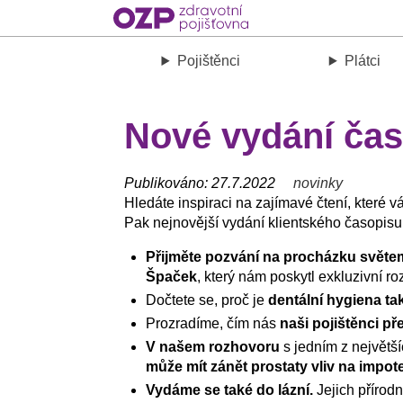
Pojištěnci
Plátci
Nové vydání ča
Publikováno: 27.7.2022
novinky
Hledáte inspiraci na zajímavé čtení, které 
Pak nejnovější vydání klientského časopis
Přijměte pozvání na procházku světem
Špaček
, který nám poskytl exkluzivní ro
Dočtete se, proč je
dentální hygiena ta
Prozradíme, čím nás
naši pojištěnci př
V našem rozhovoru
s jedním z největš
může mít zánět prostaty vliv na impot
Vydáme se také do lázní.
Jejich přírodn