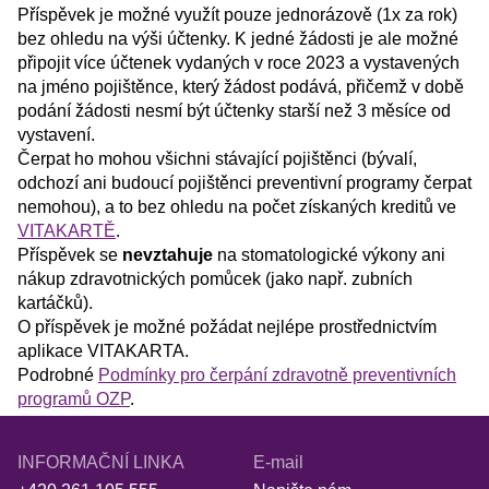
Příspěvek je možné využít pouze jednorázově (1x za rok)
bez ohledu na výši účtenky. K jedné žádosti je ale možné
připojit více účtenek vydaných v roce 2023 a vystavených
na jméno pojištěnce, který žádost podává, přičemž v době
podání žádosti nesmí být účtenky starší než 3 měsíce od
vystavení.
Čerpat ho mohou všichni stávající pojištěnci (bývalí,
odchozí ani budoucí pojištěnci preventivní programy čerpat
nemohou), a to bez ohledu na počet získaných kreditů ve
VITAKARTĚ
.
Příspěvek se
nevztahuje
na stomatologické výkony ani
nákup zdravotnických pomůcek (jako např. zubních
kartáčků).
O příspěvek je možné požádat nejlépe prostřednictvím
aplikace VITAKARTA.
Podrobné
Podmínky pro čerpání zdravotně preventivních
programů OZP
.
INFORMAČNÍ LINKA
E-mail