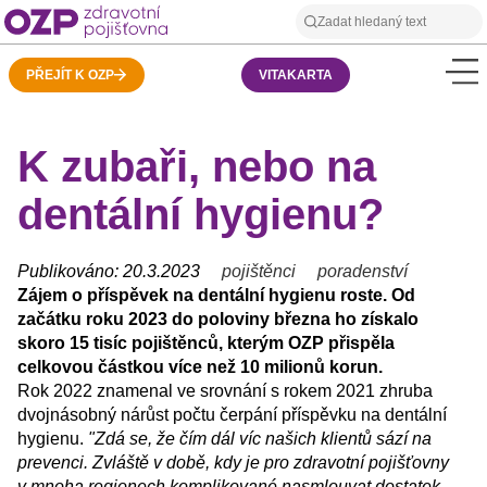
PŘEJÍT K OZP
VITAKARTA
K zubaři, nebo na
dentální hygienu?
Publikováno: 20.3.2023
pojištěnci
poradenství
Zájem o příspěvek na dentální hygienu roste. Od
začátku roku 2023 do poloviny března ho získalo
skoro 15 tisíc pojištěnců, kterým OZP přispěla
celkovou částkou více než 10 milionů korun.
Rok 2022 znamenal ve srovnání s rokem 2021 zhruba
dvojnásobný nárůst počtu čerpání příspěvku na dentální
hygienu.
"Zdá se, že čím dál víc našich klientů sází na
prevenci. Zvláště v době, kdy je pro zdravotní pojišťovny
v mnoha regionech komplikované nasmlouvat dostatek