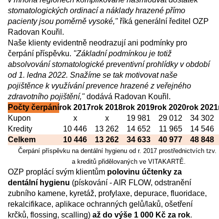
stomatologických ordinací a náklady hrazené přímo
pacienty jsou poměrně vysoké,"
říká generální ředitel OZP
Radovan Kouřil.
Naše klienty evidentně neodrazují ani podmínky pro
čerpání příspěvku.
"Základní podmínkou je totiž
absolvování stomatologické preventivní prohlídky v období
od 1. ledna 2022. Snažíme se tak motivovat naše
pojištěnce k využívání prevence hrazené z veřejného
zdravotního pojištění,"
dodává Radovan Kouřil.
Počty čerpání
rok 2017
rok 2018
rok 2019
rok 2020
rok 2021
Kupon
x
x
19 981
29 012
34 302
Kredity
10 446
13 262
14 652
11 965
14 546
Celkem
10 446
13 262
34 633
40 977
48 848
Čerpání příspěvku na dentální hygienu od r. 2017 prostřednictvích tzv
a kreditů přidělovaných ve VITAKARTĚ.
OZP proplácí svým klientům
polovinu účtenky za
dentální hygienu
(pískování - AIR FLOW, odstranění
zubního kamene, kyretáž, profylaxe, depurace, fluoridace,
rekalcifikace, aplikace ochranných gelů/laků, ošetření
krčků, flossing, scalling)
až do výše 1 000 Kč za rok
.