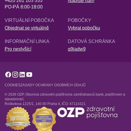
+420 261 105 555
Napište nám
PO-PÁ 8:00-18:00
VIRTUÁLNÍ POBOČKA
POBOČKY
Objednat se virtuálně
Vybrat pobočku
INFORMAČNÍ LINKA
DATOVÁ SCHRÁNKA
Pro neslyšící
q9iadw9
COOKIES
ZASADY OCHRANY OSOBNÍCH ÚDAJŮ
© 2026 OZP, Oborová zdravotní pojišťovna zaměstnanců bank, pojišťoven a
stavebnictví,
Roškotova 1225/1, 140 00 Praha 4, IČO: 47114321