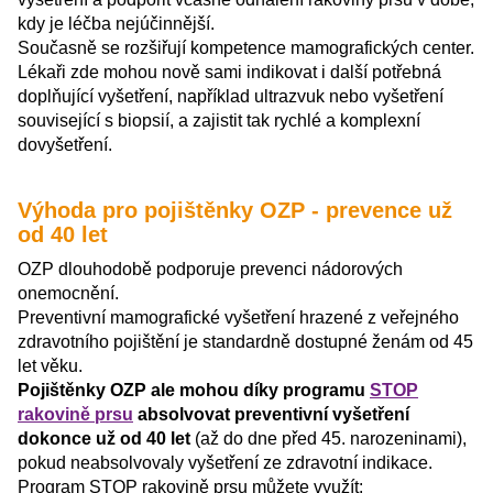
kdy je léčba nejúčinnější.
Současně se rozšiřují kompetence mamografických center.
Lékaři zde mohou nově sami indikovat i další potřebná
doplňující vyšetření, například ultrazvuk nebo vyšetření
související s biopsií, a zajistit tak rychlé a komplexní
dovyšetření.
Výhoda pro pojištěnky OZP - prevence už
od 40 let
OZP dlouhodobě podporuje prevenci nádorových
onemocnění.
Preventivní mamografické vyšetření hrazené z veřejného
zdravotního pojištění je standardně dostupné ženám od 45
let věku.
Pojištěnky OZP ale mohou díky programu
STOP
rakovině prsu
absolvovat preventivní vyšetření
dokonce už od 40 let
(až do dne před 45. narozeninami),
pokud neabsolvovaly vyšetření ze zdravotní indikace.
Program STOP rakovině prsu můžete využít: