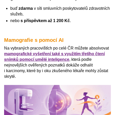
buď
zdarma
v síti smluvních poskytovatelů zdravotních
služeb,
nebo
s příspěvkem až 1 200 Kč
.
Mamografie s pomocí AI
Na vybraných pracovištích po celé ČR můžete absolvovat
mamografické vyšetření také s využitím třetího čtení
snímků pomocí umělé inteligence
, která podle
nejnovějších ověřených poznatků dokáže odhalit
i karcinomy, které by i oku zkušeného lékaře mohly zůstat
skryté.