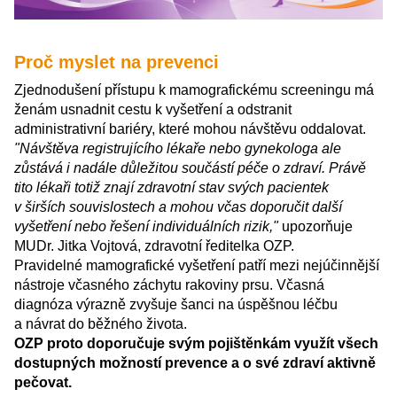
Proč myslet na prevenci
Zjednodušení přístupu k mamografickému screeningu má
ženám usnadnit cestu k vyšetření a odstranit
administrativní bariéry, které mohou návštěvu oddalovat.
"Návštěva registrujícího lékaře nebo gynekologa ale
zůstává i nadále důležitou součástí péče o zdraví. Právě
tito lékaři totiž znají zdravotní stav svých pacientek
v širších souvislostech a mohou včas doporučit další
vyšetření nebo řešení individuálních rizik,"
upozorňuje
MUDr. Jitka Vojtová, zdravotní ředitelka OZP.
Pravidelné mamografické vyšetření patří mezi nejúčinnější
nástroje včasného záchytu rakoviny prsu. Včasná
diagnóza výrazně zvyšuje šanci na úspěšnou léčbu
a návrat do běžného života.
OZP proto doporučuje svým pojištěnkám využít všech
dostupných možností prevence a o své zdraví aktivně
pečovat.