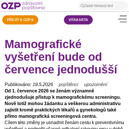
PŘEJÍT K OZP
VITAKARTA
Mamografické
vyšetření bude od
července jednodušší
Publikováno: 19.5.2026
pojištěnci
upozornění
Od 1. července 2026 se ženám významně
zjednodušuje přístup k mamografickému screeningu.
Nově totiž mohou žádanku a veškerou administrativu
zajistit kromě praktických lékařů a gynekologů také
přímo mamografická screeningová centra.
Cílem této změny je usnadnit ženám cestu k preventivnímu
vyšetření a podpořit včasné odhalení rakoviny prsu v době,