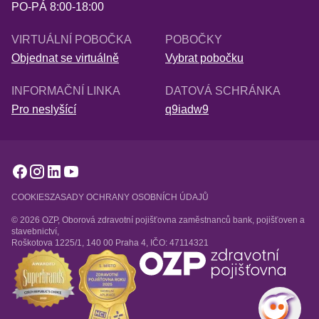
PO-PÁ 8:00-18:00
VIRTUÁLNÍ POBOČKA
POBOČKY
Objednat se virtuálně
Vybrat pobočku
INFORMAČNÍ LINKA
DATOVÁ SCHRÁNKA
Pro neslyšící
q9iadw9
COOKIES
ZASADY OCHRANY OSOBNÍCH ÚDAJŮ
© 2026 OZP, Oborová zdravotní pojišťovna zaměstnanců bank, pojišťoven a
stavebnictví,
Roškotova 1225/1, 140 00 Praha 4, IČO: 47114321