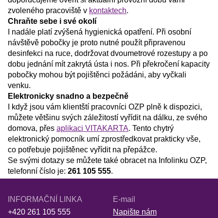
zvoleného pracoviště v
kontaktech
.
Chraňte sebe i své okolí
I nadále platí zvýšená hygienická opatření. Při osobní
návštěvě pobočky je proto nutné použít připravenou
desinfekci na ruce, dodržovat dvoumetrové rozestupy a po
dobu jednání mít zakrytá ústa i nos. Při překročení kapacity
pobočky mohou být pojištěnci požádáni, aby vyčkali
venku.
Elektronicky snadno a bezpečně
I když jsou vám klientští pracovníci OZP plně k dispozici,
můžete většinu svých záležitostí vyřídit na dálku, ze svého
domova, přes
aplikaci VITAKARTA
. Tento chytrý
elektronický pomocník umí zprostředkovat prakticky vše,
co potřebuje pojištěnec vyřídit na přepážce.
Se svými dotazy se můžete také obracet na Infolinku OZP,
telefonní číslo je:
261 105 555
.
INFORMAČNÍ LINKA
E-mail
+420 261 105 555
Napište nám