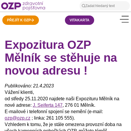
PŘEJÍT K OZP
VITAKARTA
Expozitura OZP
Mělník se stěhuje na
novou adresu !
Publikováno: 21.4.2023
Vážení klienti,
od středy 25.11.2020 najdete naši Expozituru Mělník na
nové adrese:
J. Seiferta 147
, 276 01 Mělník.
E-mailové i telefonní spojení se nemění (e-mail:
ozp@ozp.cz
; linka: 261 105 555).
Vzhledem k tomu, že je stále omezena provozní doba na
všech kamenných pobočkách OZP, můžete téměř