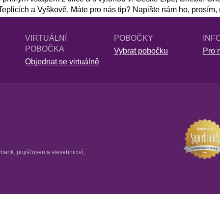
plicích a Vyškově. Máte pro nás tip? Napište nám ho, prosím, 
VIRTUÁLNÍ
POBOČKY
INF
POBOČKA
Vybrat pobočku
Pro n
Objednat se virtuálně
ank, pojišťoven a stavebnictví,