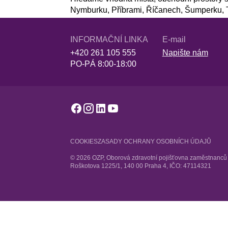
Nymburku, Příbrami, Říčanech, Šumperku, Te
INFORMAČNÍ LINKA
E-mail
+420 261 105 555
Napište nám
PO-PÁ 8:00-18:00
COOKIES
ZASADY OCHRANY OSOBNÍCH ÚDAJŮ
© 2026 OZP, Oborová zdravotní pojišťovna zaměstnanců b
Roškotova 1225/1, 140 00 Praha 4, IČO: 47114321