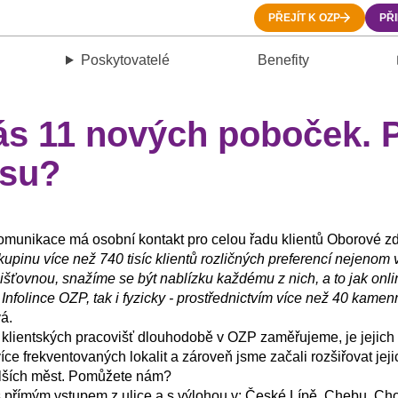
PŘEJÍT K OZP
PŘ
Poskytovatelé
Benefity
ás 11 nových poboček.
esu?
omunikace má osobní kontakt pro celou řadu klientů Oborové zd
pinu více než 740 tisíc klientů rozličných preferencí nejenom v
jišťovnou, snažíme se být nablízku každému z nich, a to jak on
a Infolince OZP, tak i fyzicky - prostřednictvím více než 40 kam
á.
klientských pracovišť dlouhodobě v OZP zaměřujeme, je jejich
íce frekventovaných lokalit a zároveň jsme začali rozšiřovat jeji
alších měst. Pomůžete nám?
 přímým vstupem z ulice a s výlohou v: České Lípě, Chebu, Cho