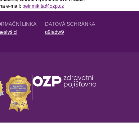
na e-mail:
petr.mikita@ozp.cz
ORMAČNÍ LINKA
DATOVÁ SCHRÁNKA
eslyšící
q9iadw9