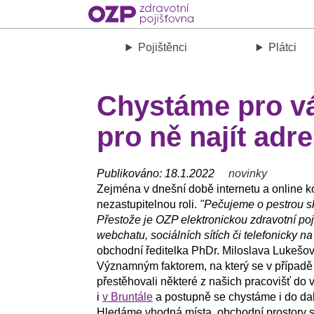
Pojištěnci
Plátci
Chystáme pro v
pro ně najít adr
Publikováno: 18.1.2022
novinky
Zejména v dnešní době internetu a online k
nezastupitelnou roli.
"Pečujeme o pestrou sku
Přestože je OZP elektronickou zdravotní po
webchatu, sociálních sítích či telefonicky n
obchodní ředitelka PhDr. Miloslava Lukešov
Významným faktorem, na který se v případě 
přestěhovali některé z našich pracovišť do v
i
v Bruntále
a postupně se chystáme i do d
Hledáme vhodná místa, obchodní prostory s