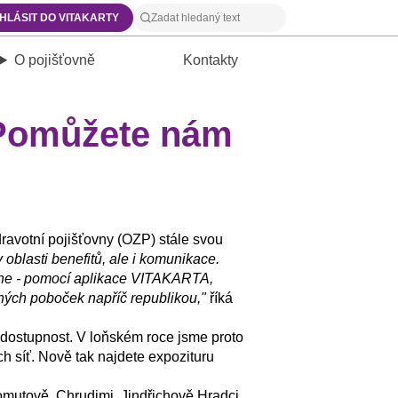
IHLÁSIT DO VITAKARTY
O pojišťovně
Kontakty
 Pomůžete nám
ravotní pojišťovny (OZP) stále svou
 oblasti benefitů, ale i komunikace.
line - pomocí aplikace VITAKARTA,
enných poboček napříč republikou,"
říká
 dostupnost. V loňském roce jsme proto
ch síť. Nově tak najdete expozituru
mutově, Chrudimi, Jindřichově Hradci,