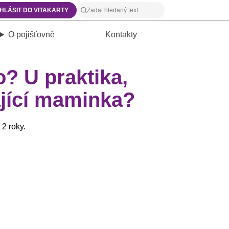
IHLÁSIT DO VITAKARTY
O pojišťovně
Kontakty
? U praktika,
jící maminka?
 2 roky.