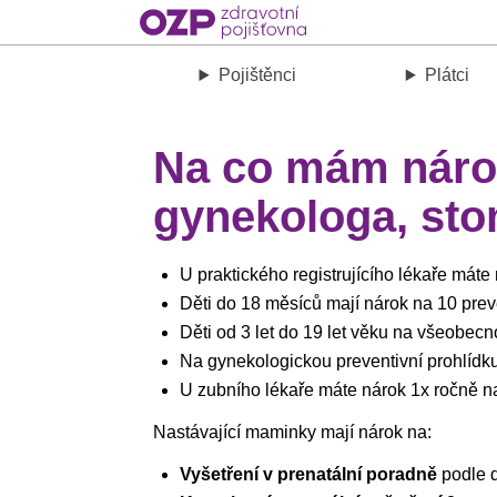
Pojištěnci
Plátci
Na co mám nárok
gynekologa, sto
U praktického registrujícího lékaře máte
Děti do 18 měsíců mají nárok na 10 preve
Děti od 3 let do 19 let věku na všeobecn
Na gynekologickou preventivní prohlídku
U zubního lékaře máte nárok 1x ročně na 
Nastávající maminky mají nárok na:
Vyšetření v prenatální poradně
podle d