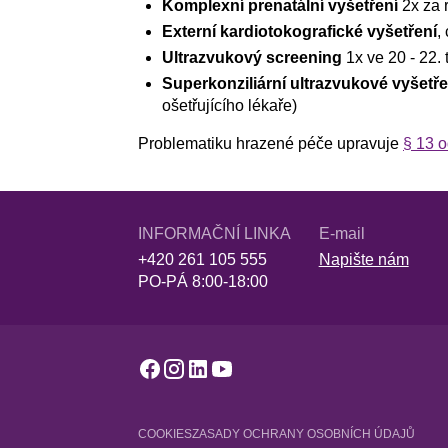
Komplexní prenatální vyšetření
2x za 
Externí kardiotokografické vyšetření
,
Ultrazvukový screening
1x ve 20 - 22. 
Superkonziliární ultrazvukové vyšetře
ošetřujícího lékaře)
Problematiku hrazené péče upravuje
§ 13 o
INFORMAČNÍ LINKA
E-mail
+420 261 105 555
Napište nám
PO-PÁ 8:00-18:00
COOKIES
ZASADY OCHRANY OSOBNÍCH ÚDAJŮ