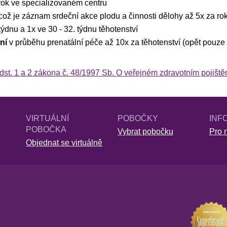
rok ve specializovaném centru
 což je záznam srdeční akce plodu a činnosti dělohy až 5x za rok
týdnu a 1x ve 30 - 32. týdnu těhotenství
ní
v průběhu prenatální péče až 10x za těhotenství (opět pouze
dst. 1 a 2 zákona č. 48/1997 Sb. O veřejném zdravotním pojiště
VIRTUÁLNÍ
POBOČKY
INF
POBOČKA
Vybrat pobočku
Pro n
Objednat se virtuálně