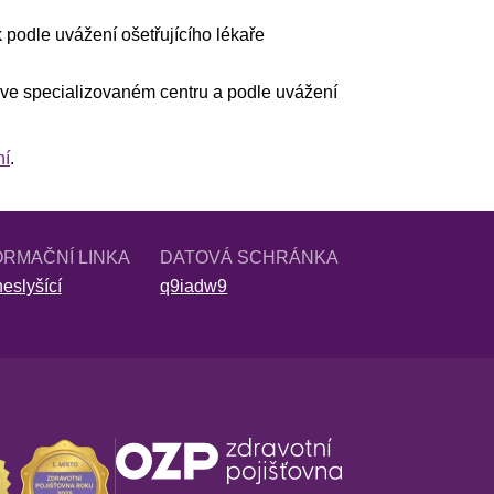
 podle uvážení ošetřujícího lékaře
 ve specializovaném centru a podle uvážení
ní
.
ORMAČNÍ LINKA
DATOVÁ SCHRÁNKA
eslyšící
q9iadw9