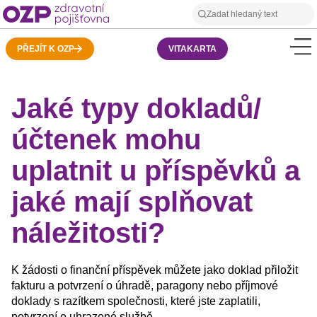
PŘEJÍT K OZP
VITAKARTA
Jaké typy dokladů/
účtenek mohu
uplatnit u příspěvků a
jaké mají splňovat
náležitosti?
K žádosti o finanční příspěvek můžete jako doklad přiložit
fakturu a potvrzení o úhradě, paragony nebo příjmové
doklady s razítkem společnosti, které jste zaplatili,
potvrzení o uhrazené službě…