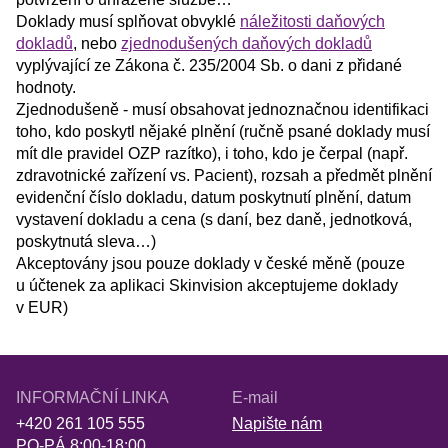
Doklady musí splňovat obvyklé
náležitosti daňových
dokladů
, nebo
zjednodušených daňových dokladů
vyplývající ze Zákona č. 235/2004 Sb. o dani z přidané
hodnoty.
Zjednodušeně - musí obsahovat jednoznačnou identifikaci
toho, kdo poskytl nějaké plnění (ručně psané doklady musí
mít dle pravidel OZP razítko), i toho, kdo je čerpal (např.
zdravotnické zařízení vs. Pacient), rozsah a předmět plnění
evidenční číslo dokladu, datum poskytnutí plnění, datum
vystavení dokladu a cena (s daní, bez daně, jednotková,
poskytnutá sleva…)
Akceptovány jsou pouze doklady v české měně (pouze
u účtenek za aplikaci Skinvision akceptujeme doklady
v EUR)
INFORMAČNÍ LINKA
E-mail
+420 261 105 555
Napište nám
PO-PÁ 8:00-18:00