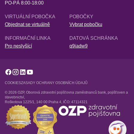
PO-PÁ 8:00-18:00
VIRTUÁLNÍ POBOČKA
POBOČKY
Objednat se virtuálně
Vybrat pobočku
INFORMAČNÍ LINKA
DATOVÁ SCHRÁNKA
Pro neslyšící
q9iadw9
COOKIES
ZASADY OCHRANY OSOBNÍCH ÚDAJŮ
© 2026 OZP, Oborová zdravotní pojišťovna zaměstnanců bank, pojišťoven a
stavebnictví,
Roškotova 1225/1, 140 00 Praha 4, IČO: 47114321