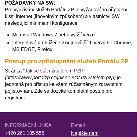
POŽADAVKY NA SW:
Pro využívání služeb Portálu ZP je vyžadováno připojení
k síti Internet (libovolným způsobem) a vlastnictví SW
následující minimální konfigurace:
Microsoft Windows 7 nebo vyšší verze
Internetové prohlížeče v nejnovějších verzích - Chrome,
MS EDGE, Firefox
Postup pro zpřístupnění služeb Portálu ZP
Stránka
"Jak se stát uživatelem PZP"
(https://www.portalzp.cz/jak-se-stat-uzivatelem-pzp)
je
jednotná pro přístup ke všem zúčastněným zdravotním
pojišťovnám. Zde se dozvíte kompletní postup pro
registraci.
INFORMAČNÍ LINKA
E-mail
+420 261 105 555
Napište nám