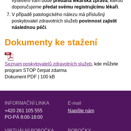
vyšetření vám bude
předána lékařská zpráva
, kterou
doporučujeme
předat svému registrujícímu lékaři
.
V případě patologického nálezu má příslušný
poskytovatel zdravotních služeb
povinnost zajistit
následnou péči
.
Dokumenty ke stažení
Seznam poskytovatelů zdravotních služeb
, kde můžete
program STOP čerpat zdarma
Dokument PDF | 100 kB
INFORMAČNÍ LINKA
E-mail
+420 261 105 555
Napište nám
PO-PÁ 8:00-18:00
VIRTUÁLNÍ POBOČKA
POBOČKY