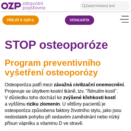
PŘEJÍT K OZP
VITAKARTA
STOP osteoporóze
Program preventivního
vyšetření osteoporózy
Osteoporóza patří mezi
závažná civilizační onemocnění
.
Projevuje se úbytkem kostní tkáně, tzv. "řídnutím kostí".
V důsledku toho dochází ke
zvýšené křehkosti kostí
a vyššímu
riziku zlomenin
. U většiny pacientů je
osteoporóza způsobena faktory životního stylu, jako jsou
nedostatek pohybu při sedavém zaměstnání nebo nízký
přísun vápníku a vitaminu D ve stravě.