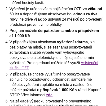
měření hustoty kosti.
Vyšetření je určeno všem pojištěncům OZP
ve věku od
50 let
a doporučujeme absolvovat ho
jednou za dva
roky
, nejdříve však po uplynutí 24 měsíců po provedení
předchozí preventivní prohlídky.
Program můžete
čerpat zdarma nebo s příspěvkem
až 1 000 Kč
.
V případě zájmu absolvovat
vyšetření zdarma
, tzn.
bez platby na místě, si ze seznamu poskytovatelů
zdravotních služeb vyberte vám vyhovujícího
poskytovatele a telefonicky si u něj zajistěte termín
vyšetření. Pro objednání můžete též využít
Asistenční
službu OZP
.
V případě, že chcete využít jiného poskytovatele
splňujícího požadovanou odbornost, samozřejmě
můžete, vyšetření zaplatíte na místě a následně si
můžete požádat o
příspěvek 1 000 Kč
v rámci Kuponů
STOP. Více informací
zde
.
Na základě výsledku provedeného preventivního