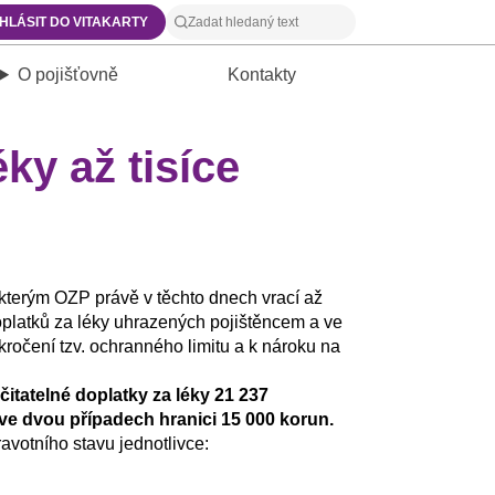
IHLÁSIT DO VITAKARTY
O pojišťovně
Kontakty
ky až tisíce
 kterým OZP právě v těchto dnech vrací až
doplatků za léky uhrazených pojištěncem a ve
ekročení tzv. ochranného limitu a k nároku na
čitatelné doplatky za léky 21 237
ve dvou případech hranici 15 000 korun.
ravotního stavu jednotlivce: