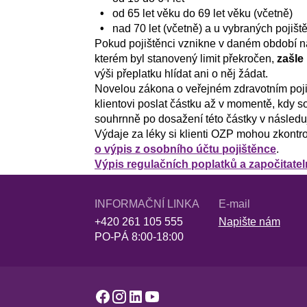
•
od 65 let věku do 69 let věku (včetně)
•
nad 70 let (včetně) a u vybraných pojišt
Pokud pojištěnci vznikne v daném období 
kterém byl stanovený limit překročen,
zašle
výši přeplatku hlídat ani o něj žádat.
Novelou zákona o veřejném zdravotním poji
klientovi poslat částku až v momentě, kdy
souhrnně po dosažení této částky v následují
Výdaje za léky si klienti OZP mohou zkontr
o výpis z osobního účtu pojištěnce
.
Výpis regulačních poplatků a započitate
INFORMAČNÍ LINKA
E-mail
+420 261 105 555
Napište nám
PO-PÁ 8:00-18:00