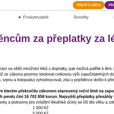
PŘEJÍT K OZP
PŘ
Poskytovatelé
Benefity
ěncům za přeplatky za lé
áni na větší množství léků s doplatky, pak možná patříte k těm,
totiž ze zákona povinny sledovat celkovou výši započitatelných 
nu, srpnu a listopadu) vyhodnocovat, zda u pojištěnce došlo k př
í, ve kterém překročilo zákonem stanovený roční limit na zapo
 peněz činí 16 702 858 korun. Nejvyšší přeplatky přesáhly 
vky a potraviny pro zvláštní lékařské účely se liší dle věku a zd
1 000 Kč
5 000 Kč