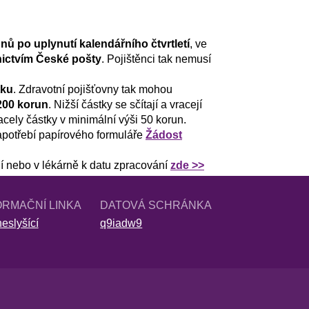
nů po uplynutí kalendářního čtvrtletí
, ve
ictvím České pošty
. Pojištěnci tak nemusí
tku
. Zdravotní pojišťovny tak mohou
 200 korun
. Nižší částky se sčítají a vracejí
acely částky v minimální výši 50 korun.
zapotřebí papírového formuláře
Žádost
í nebo v lékárně k datu zpracování
zde >>
ORMAČNÍ LINKA
DATOVÁ SCHRÁNKA
eslyšící
q9iadw9