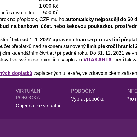
1 000 Kč
ěnců s invaliditou
500 Kč
nárok na přeplatek, OZP mu ho
automaticky nejpozději do 60 d
 buď na bankovní účet, nebo šekovou poukázkou prostředn
štění byla
od 1. 1. 2022 upravena hranice pro zaslání přepla
 součet přeplatků nad zákonem stanovený
limit překročí hranici
cím kalendářním čtvrtletí/ případně roku. Do 31. 12. 2021 se vr
olovat ve svém osobním účtu v aplikaci
VITAKARTA
, není tak 
lných doplatků
zaplacených u lékaře, ve zdravotnickém zařízen
VIRTUÁLNÍ
POBOČKY
INF
POBOČKA
Vybrat pobočku
Pro n
Objednat se virtuálně