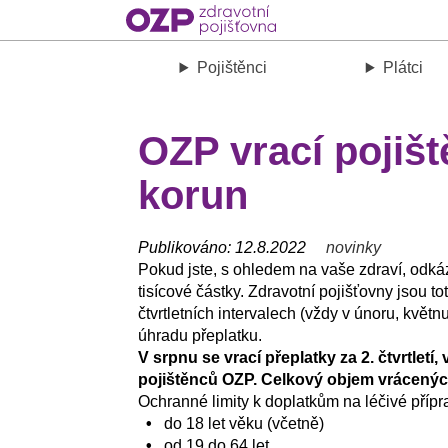
Pojištěnci
Plátci
OZP vrací pojišt
korun
Publikováno: 12.8.2022
novinky
Pokud jste, s ohledem na vaše zdraví, odkáz
tisícové částky. Zdravotní pojišťovny jsou 
čtvrtletních intervalech (vždy v únoru, květ
úhradu přeplatku.
V srpnu se vrací přeplatky za 2. čtvrtlet
pojištěnců OZP. Celkový objem vrácených
Ochranné limity k doplatkům na léčivé přípra
•
do 18 let věku (včetně)
•
od 19 do 64 let